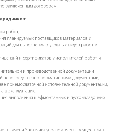
по заключенным договорам.
одрядчиков:
ия работ;
чня планируемых поставщиков материалов и
заций для выполнения отдельных видов работ и
ицензий и сертификатов у исполнителей работ и
лнительной и производственной документации
ой непосредственно нормативными документами;
таве приемосдаточной исполнительной документации,
а в эксплуатацию;
ация выполнения шефмонтажных и пусконаладочных
ые от имени Заказчика уполномочены осуществлять