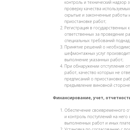
контроль и технический надзор
проверку качества используемых
скрытые и законченные работы 
приостановке работ;
Регистрация в государственных 
ответственных за проведение р
специальных требований поднад
Принятие решений о необходимо
шефмонтажных услуг производит
выполнение указанных работ;
При обнаружении отступления от
работ, качество которых не отв
предписаний о приостановке ра
предъявление виновной стороне
Финансирование, учет, отчетность
Обеспечение своевременного от
и контроль поступлений на него
выполненных работ и иных плат
Установка по согласованию с по