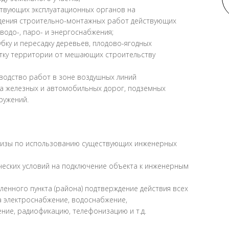
твующих эксплуатационных органов на
дения строительно-монтажных работ действующих
 водо-, паро- и энергоснабжения;
ку и пересадку деревьев, плодово-ягодных
стку территории от мешающих строительству
водство работ в зоне воздушных линий
да железных и автомобильных дорог, подземных
ружений.
тизы по использованию существующих инженерных
ческих условий на подключение объекта к инженерным
ленного пункта (района) подтверждение действия всех
а электроснабжение, водоснабжение,
ние, радиофикацию, телефонизацию и т.д.