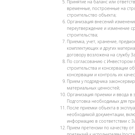
Принятие на баланс или ответств
временные, построенные на стр
строительство объекта;
Организация внесений изменений
переутверждение и изменение с
строительства;
Приемка, учет, хранение, предм
комплектующих и других материа
договору возложена на службу За
По согласованию с Инвестором
строительства и консервации об
консервации и контроль их каче
Прием у подрядчика законсерви
материальных ценностей;
Организация приемки и ввода в 
Подготовка необходимых для при
После приемки объекта в эксплу
необходимой документации, вклю
информацию в соответствии с З
Прием претензии по качеству от
претензий к исполнителям (пост