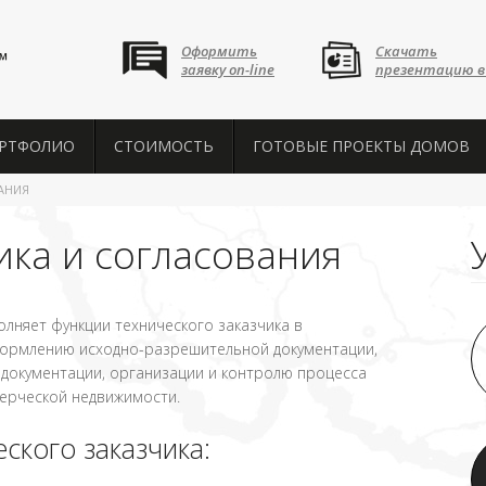
Оформить
Скачать
™
заявку on-line
презентацию в
РТФОЛИО
СТОИМОСТЬ
ГОТОВЫЕ ПРОЕКТЫ ДОМОВ
АНИЯ
ика и согласования
няет функции технического заказчика в
формлению исходно-разрешительной документации,
 документации, организации и контролю процесса
мерческой недвижимости.
ского заказчика: