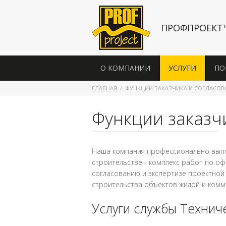
ПРОФПРОЕКТ
О КОМПАНИИ
УСЛУГИ
ПО
ГЛАВНАЯ
ФУНКЦИИ ЗАКАЗЧИКА И СОГЛАСОВ
Функции заказч
Наша компания профессионально выпол
строительстве - комплекс работ по о
согласованию и экспертизе проектной
строительства объектов жилой и ком
Услуги службы Техниче