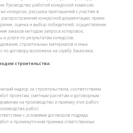
ии. Руководство работой конкурсной комиссии.
ых конкурсах, рассылка приглашений к участию в
я распространения конкурсной документации, прием
отрение, оценка и выбор победителей, осуществление
ния заказов методом запроса котировок;
 и услуги по результатам конкурсов;
дования, строительных материалов и иных
х по договору возложена на службу Заказчика;
 ходом строительства:
ческий надзор за строительством, соответствием
работ проектам, сметным расчетам и договорным
равилам на производство и приемку этих работ;
роизводства работ;
ответствии с условиями договоров подряда;
абот и промежуточная приемка ответственных