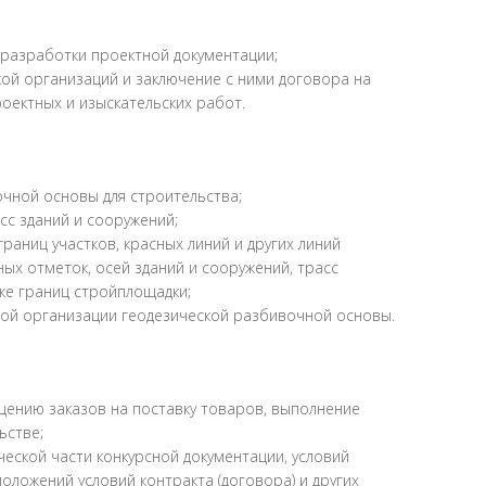
 разработки проектной документации;
ой организаций и заключение с ними договора на
ектных и изыскательских работ.
чной основы для строительства;
сс зданий и сооружений;
раниц участков, красных линий и других линий
ых отметок, осей зданий и сооружений, трасс
же границ стройплощадки;
ной организации геодезической разбивочной основы.
щению заказов на поставку товаров, выполнение
ьстве;
ческой части конкурсной документации, условий
оложений условий контракта (договора) и других